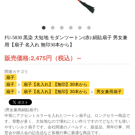
FU-5830 黒染 大短地 モダンツートン(赤) 絹貼扇子 男女兼
用【扇子 名入れ 無印30本から】
販売価格:
2,475円（税込）
～
関連カテゴリ
扇子
扇子
扇子【名入れ】【無印】30本から
扇子
扇子【名入れ】【無印】30本から
男女兼用扇子
(男女兼用絹貼扇子)
中骨にアクセントカラーを入れたツートン扇子は、ロングセラー商品で
す。骨数が多く、大短地なので壊れにくい作りですのでどなたでも使い
やすいシルク扇子です。会社関連のノベルティ、販促品、周年行事、同
窓会や婦人会の記念品など各種行事に最適な商品です。