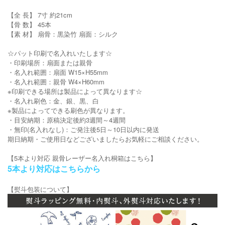
【全 長】 7寸 約21cm
【骨 数】 45本
【素 材】 扇骨：黒染竹 扇面：シルク
☆パット印刷で名入れいたします☆
・印刷場所：扇面または親骨
・名入れ範囲：扇面 W15×H55mm
・名入れ範囲：親骨 W4×H60mm
※印刷できる場所は製品によって異なります☆
・名入れ刷色：金、銀、黒、白
※製品によってできる刷色が異なります。
・目安納期：原稿決定後約3週間～4週間
・無印(名入れなし)：ご発注後5日～10日以内に発送
期日納期・ご使用日などございましたらお気軽にご相談ください。
【5本より対応 親骨レーザー名入れ桐箱はこちら】
5本より対応はこちらから
【熨斗包装について】