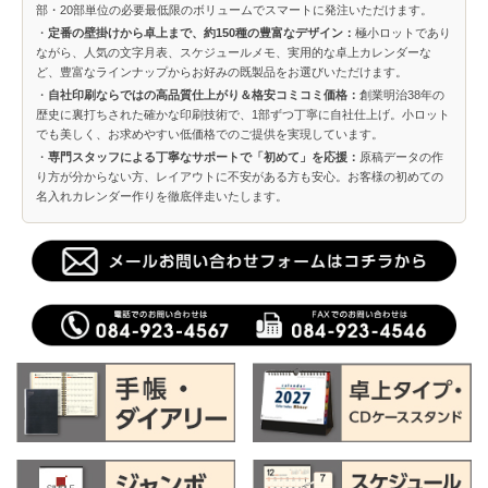
部・20部単位の必要最低限のボリュームでスマートに発注いただけます。
・
定番の壁掛けから卓上まで、約150種の豊富なデザイン：
極小ロットであり
ながら、人気の文字月表、スケジュールメモ、実用的な卓上カレンダーな
ど、豊富なラインナップからお好みの既製品をお選びいただけます。
・
自社印刷ならではの高品質仕上がり＆格安コミコミ価格：
創業明治38年の
歴史に裏打ちされた確かな印刷技術で、1部ずつ丁寧に自社仕上げ。小ロット
でも美しく、お求めやすい低価格でのご提供を実現しています。
・
専門スタッフによる丁寧なサポートで「初めて」を応援：
原稿データの作
り方が分からない方、レイアウトに不安がある方も安心。お客様の初めての
名入れカレンダー作りを徹底伴走いたします。