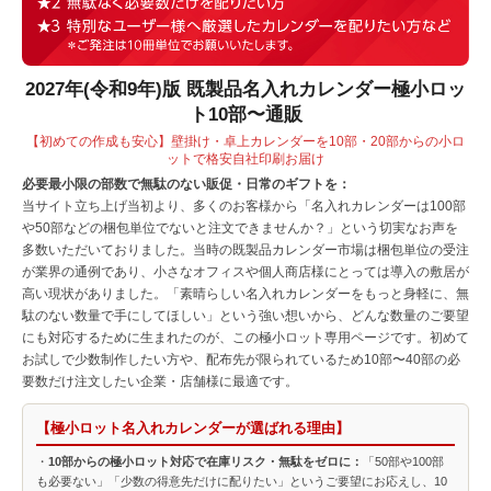
2027年(令和9年)版 既製品名入れカレンダー極小ロッ
ト10部〜通販
【初めての作成も安心】壁掛け・卓上カレンダーを10部・20部からの小ロ
ットで格安自社印刷お届け
必要最小限の部数で無駄のない販促・日常のギフトを：
当サイト立ち上げ当初より、多くのお客様から「名入れカレンダーは100部
や50部などの梱包単位でないと注文できませんか？」という切実なお声を
多数いただいておりました。当時の既製品カレンダー市場は梱包単位の受注
が業界の通例であり、小さなオフィスや個人商店様にとっては導入の敷居が
高い現状がありました。「素晴らしい名入れカレンダーをもっと身軽に、無
駄のない数量で手にしてほしい」という強い想いから、どんな数量のご要望
にも対応するために生まれたのが、この極小ロット専用ページです。初めて
お試しで少数制作したい方や、配布先が限られているため10部〜40部の必
要数だけ注文したい企業・店舗様に最適です。
【極小ロット名入れカレンダーが選ばれる理由】
・
10部からの極小ロット対応で在庫リスク・無駄をゼロに：
「50部や100部
も必要ない」「少数の得意先だけに配りたい」というご要望にお応えし、10