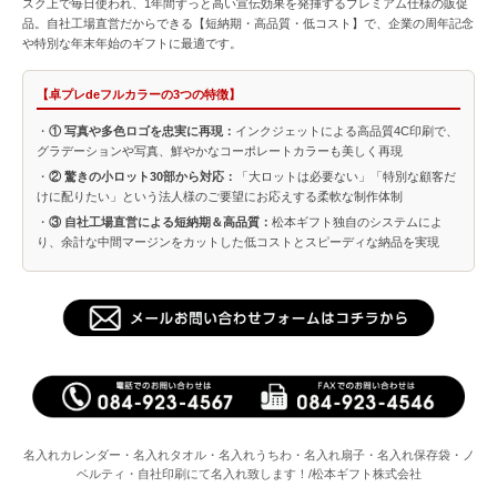
スク上で毎日使われ、1年間ずっと高い宣伝効果を発揮するプレミアム仕様の販促
品。自社工場直営だからできる【短納期・高品質・低コスト】で、企業の周年記念
や特別な年末年始のギフトに最適です。
【卓プレdeフルカラーの3つの特徴】
・
① 写真や多色ロゴを忠実に再現：
インクジェットによる高品質4C印刷で、
グラデーションや写真、鮮やかなコーポレートカラーも美しく再現
・
② 驚きの小ロット30部から対応：
「大ロットは必要ない」「特別な顧客だ
けに配りたい」という法人様のご要望にお応えする柔軟な制作体制
・
③ 自社工場直営による短納期＆高品質：
松本ギフト独自のシステムによ
り、余計な中間マージンをカットした低コストとスピーディな納品を実現
名入れカレンダー・名入れタオル・名入れうちわ・名入れ扇子・名入れ保存袋・ノ
ベルティ・自社印刷にて名入れ致します！/松本ギフト株式会社