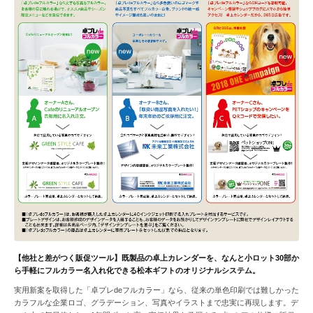
【他社と差がつく販促ツール】既製品の卓上カレンダーを、なんと小ロット30部か
ら手軽にフルカラー名入れ化できる松本ギフトのオリジナルシステム。
実用新案を取得した「卓プレdeフルカラー」なら、従来の単色印刷では難しかった
カラフルな企業ロゴ、グラデーション、写真やイラストまで忠実に再現します。デ