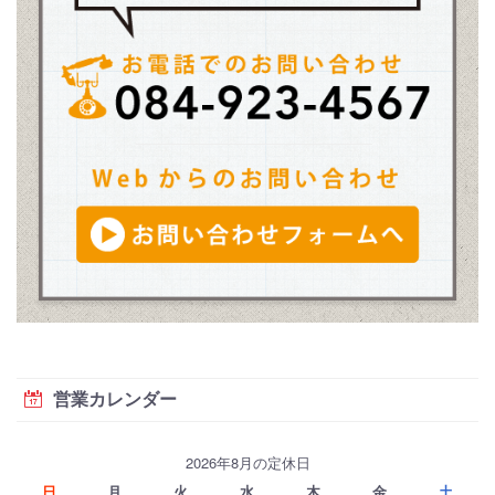
営業カレンダー
2026年8月の定休日
日
月
火
水
木
金
土