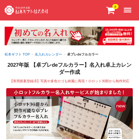
Menu
0
松本ギフト TOP
>
名入れカレンダー
>
卓プレdeフルカラー
2027年版 【卓プレdeフルカラー】名入れ卓上カレン
ダー作成
【実用新案登録済】写真や多色ロゴも綺麗に再現！小ロット30部から制作対応