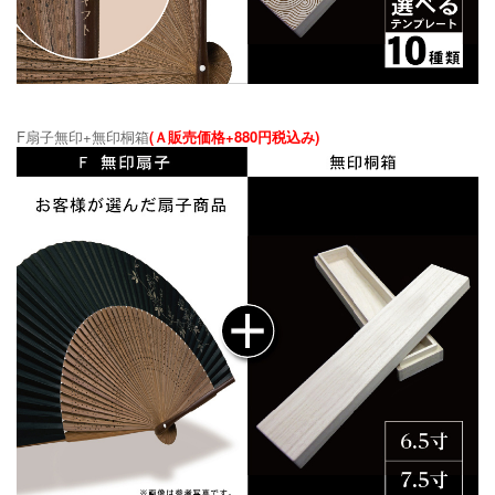
F扇子無印+無印桐箱
(Ａ販売価格+880円税込み)