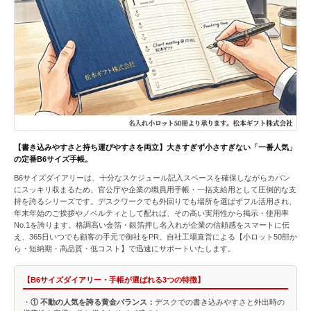
【書き込みやすさと持ち運びやすさを両立】大きすぎず小さすぎない「一番人気」
の定番B6サイズ手帳。
B6サイズダイアリーは、十分なスケジュール記入スペースを確保しながらカバン
にスッキリ収まるため、官公庁や企業の職員用手帳・一括支給用として圧倒的な支
持を誇るシリーズです。デスクワークでも外回りでも場所を選ばずフル活用され、
年末年始のご挨拶やノベルティとして配れば、その高い実用性から掲示・使用率
No.1を誇ります。格調高い金箔・銀箔押し名入れが企業の信頼感をスマートに伝
え、365日いつでも顧客の手元で御社をPR。自社工場直営による【小ロット50部か
ら・短納期・高品質・低コスト】で迅速にサポートいたします。
【B6サイズダイアリー・手帳が選ばれる3つの特徴】
・
① 不動の人気を誇る黄金バランス：
デスクでの書き込みやすさと外出時の