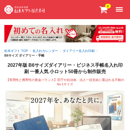
Menu
0
松本ギフト TOP
>
名入れカレンダー
>
ダイアリー名入れ印刷
>
B6サイズ ダイアリー・手帳
2027年版 B6サイズダイアリー・ビジネス手帳名入れ印
刷 一番人気 小ロット50冊から制作販売
【実用性と携帯性の黄金バランス】官庁や自治体、法人一括支給に選ばれる不動の
No.1サイズ