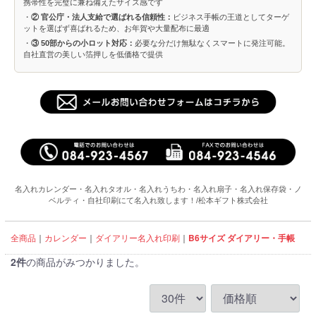
携帯性を完璧に兼ね備えたサイズ感です
・
② 官公庁・法人支給で選ばれる信頼性：
ビジネス手帳の王道としてターゲ
ットを選ばず喜ばれるため、お年賀や大量配布に最適
・
③ 50部からの小ロット対応：
必要な分だけ無駄なくスマートに発注可能。
自社直営の美しい箔押しを低価格で提供
名入れカレンダー・名入れタオル・名入れうちわ・名入れ扇子・名入れ保存袋・ノ
ベルティ・自社印刷にて名入れ致します！/松本ギフト株式会社
全商品
カレンダー
ダイアリー名入れ印刷
B6サイズ ダイアリー・手帳
2
件
の商品がみつかりました。