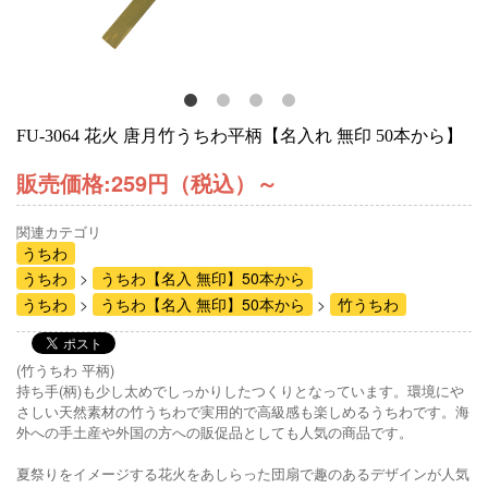
FU-3064 花火 唐月竹うちわ平柄【名入れ 無印 50本から】
販売価格:
259円（税込）
～
関連カテゴリ
うちわ
うちわ
うちわ【名入 無印】50本から
うちわ
うちわ【名入 無印】50本から
竹うちわ
(竹うちわ 平柄)
持ち手(柄)も少し太めでしっかりしたつくりとなっています。環境にや
さしい天然素材の竹うちわで実用的で高級感も楽しめるうちわです。海
外への手土産や外国の方への販促品としても人気の商品です。
夏祭りをイメージする花火をあしらった団扇で趣のあるデザインが人気