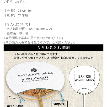
の竹うちわです。
【全 長】 38×24.5cm
【素 材】 竹 平柄
【名入れについて】
・名入印刷範囲：120×160mm以内
・基本色：墨一色
※表示価格は基本の墨一色のものになります。
※その他のお色でも可能ですので、ご相談ください。