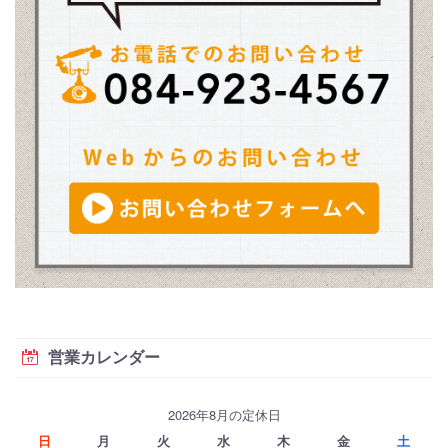
営業カレンダー
2026年8月の定休日
日
月
火
水
木
金
土