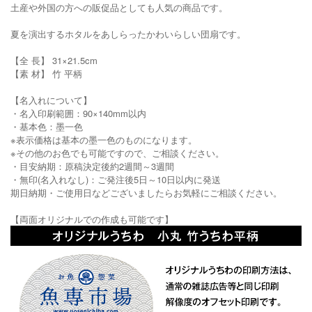
土産や外国の方への販促品としても人気の商品です。
夏を演出するホタルをあしらったかわいらしい団扇です。
【全 長】 31×21.5cm
【素 材】 竹 平柄
【名入れについて】
・名入印刷範囲：90×140mm以内
・基本色：墨一色
※表示価格は基本の墨一色のものになります。
※その他のお色でも可能ですので、ご相談ください。
・目安納期：原稿決定後約2週間～3週間
・無印(名入れなし)：ご発注後5日～10日以内に発送
期日納期・ご使用日などございましたらお気軽にご相談ください。
【両面オリジナルでの作成も可能です】