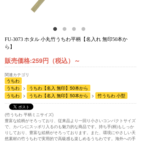
FU-3073 ホタル 小丸竹うちわ平柄【名入れ 無印50本か
ら】
販売価格:
259円（税込）
～
関連カテゴリ
うちわ
うちわ
うちわ【名入 無印】50本から
うちわ
うちわ【名入 無印】50本から
竹うちわ 小型
(竹うちわ 平柄ミニサイズ)
豊富な絵柄がそろっており、従来品より一回り小さいコンパクトサイズ
で、カバンにスッポリ入るのも魅力的な商品です。持ち手(柄)もしっか
りしており、豊富な絵柄がそろっております。また、環境にやさしい天
然素材の竹うちわで実用的で高級感も楽しめるうちわです。海外への手