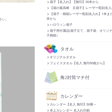
扇子【名入れ】【無印】30本から
【扇の最高峰 京扇子】レーザー彫刻名入
【扇子・桐箱レーザー彫刻名入れ】1本また
本から
さい。
ハロウィン扇子
扇子用付属品(扇子立て、扇子袋、オリジ
子桐箱）
タオル
オリジナルタオル
フェイスタオル【名入 無印50枚から】
角2封筒マチ付
カレンダー
カレンダー【名入 無印】50冊～
卓上カレンダー 名入れ印刷