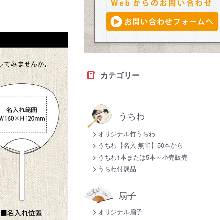
カテゴリー
うちわ
オリジナル竹うちわ
うちわ【名入 無印】50本から
うちわ1本または5本～小売販売
うちわ付属品
扇子
オリジナル扇子