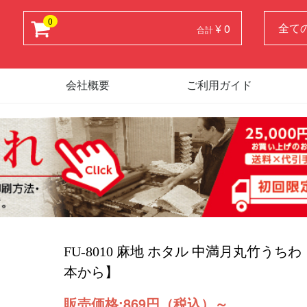
0
¥ 0
合計
会社概要
ご利用ガイド
FU-8010 麻地 ホタル 中満月丸竹うちわ
本から】
販売価格:
869円（税込）
～