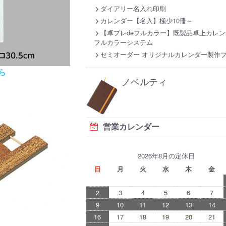
ダイアリー名入れ印刷
カレンダー【名入】極少10冊～
【卓プレdeフルカラー】既製品卓上カレン
フルカラーシステム
セミオーダー オリジナルカレンダー製作
ら
ノベルティ
営業カレンダー
2026年8月の定休日
日
月
火
水
木
金
2
3
4
5
6
7
9
10
11
12
13
14
16
17
18
19
20
21