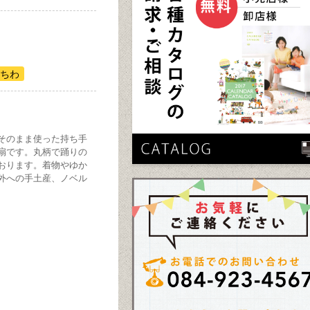
うちわ
そのまま使った持ち手
扇です。丸柄で踊りの
おります。着物やゆか
外への手土産、ノベル