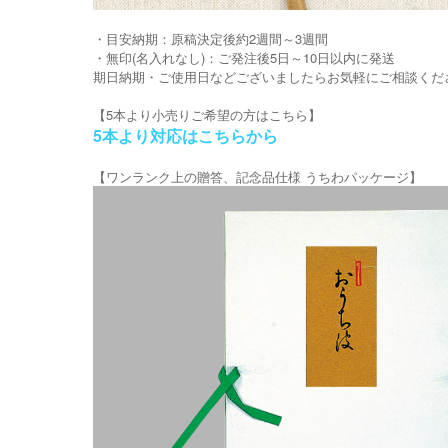
・目安納期：原稿決定後約2週間～3週間
・無印(名入れなし)：ご発注後5日～10日以内に発送
期日納期・ご使用日などございましたらお気軽にご相談くだ
【5本より小売りご希望の方はこちら】
5本より対応はこちらから
【ワンランク上の贈答、記念品仕様 うちわパッケージ】