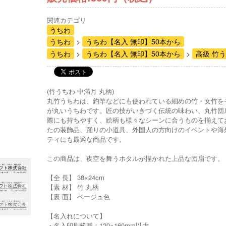
関連カテゴリ
うちわ
うちわ
うちわ【名入 無印】50本から
うちわ
うちわ【名入 無印】50本から
高級 竹
(竹うちわ 中満月 丸柄)
丸竹うちわは、釣竿などにも使われている細めの竹・女竹を
が丸いうちわです。匠の技がいきづく伝統の味わい、丸竹団
際にも持ちやすく、絵柄も様々なシーンに合うものを揃えて
たの装飾品、踊りの小道具、外国人の方向けのイベントや海
ティにも最適な商品です。
この商品は、夜空を舞うホタルが描かれた上品な団扇です。
【全 長】 38×24cm
【素 材】 竹 丸柄
【裏 面】 ベージュ色
【名入れについて】
・名入印刷範囲：120×160mm以内