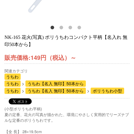
NK-165 花火(写真) ポリうちわコンパクト平柄【名入れ 無
印50本から】
販売価格:
149円（税込）
～
関連カテゴリ
うちわ
うちわ
うちわ【名入 無印】50本から
うちわ
うちわ【名入 無印】50本から
ポリうちわ小型
(小型ポリうちわ平柄)
夏の定番、花火の写真が描かれた、環境にやさしく実用的でリーズナブ
ルな定番のポリうちわです。
【全 長】 28×19.5cm