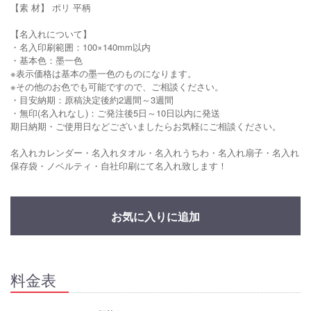
【素 材】 ポリ 平柄
【名入れについて】
・名入印刷範囲：100×140mm以内
・基本色：墨一色
※表示価格は基本の墨一色のものになります。
※その他のお色でも可能ですので、ご相談ください。
・目安納期：原稿決定後約2週間～3週間
・無印(名入れなし)：ご発注後5日～10日以内に発送
期日納期・ご使用日などございましたらお気軽にご相談ください。
名入れカレンダー・名入れタオル・名入れうちわ・名入れ扇子・名入れ
保存袋・ノベルティ・自社印刷にて名入れ致します！
お気に入りに追加
料金表