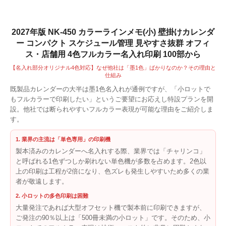
2027年版 NK-450 カラーラインメモ(小) 壁掛けカレンダ
ー コンパクト スケジュール管理 見やすさ抜群 オフィ
ス・店舗用 4色フルカラー名入れ印刷 100部から
【名入れ部分オリジナル4色対応】なぜ他社は「墨1色」ばかりなのか？その理由と
仕組み
既製品カレンダーの大半は墨1色名入れが通例ですが、「小ロットで
もフルカラーで印刷したい」というご要望にお応えし特設プランを開
設。他社では断られやすいフルカラー表現が可能な理由をご紹介しま
す。
1. 業界の主流は「単色専用」の印刷機
製本済みのカレンダーへ名入れする際、業界では「チャリンコ」
と呼ばれる1色ずつしか刷れない単色機が多数を占めます。2色以
上の印刷は工程が2倍になり、色ズレも発生しやすいため多くの業
者が敬遠します。
2. 小ロットの多色印刷は困難
大量発注であれば大型オフセット機で製本前に印刷できますが、
ご発注の90％以上は「500冊未満の小ロット」です。そのため、小