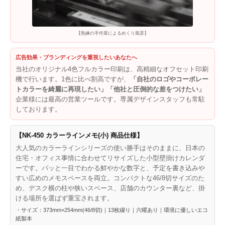
【熟練の手作業によるめくり風景】
広告効果・ブランディングを重視したいあなたへ
当社のオリジナル4色フルカラー印刷は、高精細なオフセット印刷
機で行います。1色に比べ割高ですが、
「自社のロゴやコーポレー
トカラーを綺麗に再現したい」「他社と圧倒的な差をつけたい」
企業様には最高の営業ツールです。専属デザインスタッフも常駐
しております。
【NK-450 カラーラインメモ(小) 商品仕様】
大人気のカラーラインシリーズの使い勝手はそのままに、日本の
住宅・オフィス事情に合わせてリサイズした小型壁掛けカレンダ
ーです。パッと一目でわかる鮮やかな数字と、予定を書き込みや
すい広めのメモスペースを両立。コンパクトな46/8切サイズのた
め、デスク横の柱や狭いスペース、店舗のカウンター裏など、掛
ける場所を選ばず重宝されます。
・サイズ：373mm×254mm(46/8切)｜13枚綴り｜六曜あり｜環境に優しいエコ
紙製本