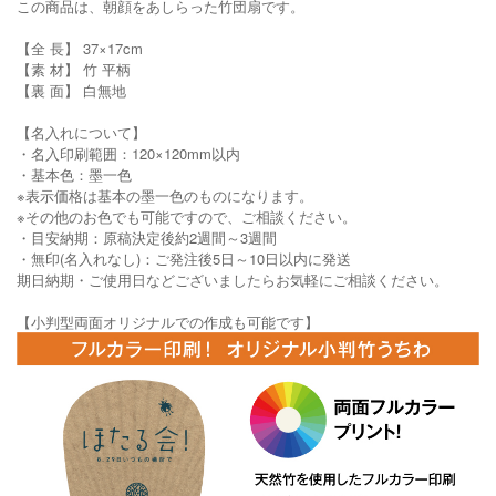
この商品は、朝顔をあしらった竹団扇です。
【全 長】 37×17cm
【素 材】 竹 平柄
【裏 面】 白無地
【名入れについて】
・名入印刷範囲：120×120mm以内
・基本色：墨一色
※表示価格は基本の墨一色のものになります。
※その他のお色でも可能ですので、ご相談ください。
・目安納期：原稿決定後約2週間～3週間
・無印(名入れなし)：ご発注後5日～10日以内に発送
期日納期・ご使用日などございましたらお気軽にご相談ください。
【小判型両面オリジナルでの作成も可能です】