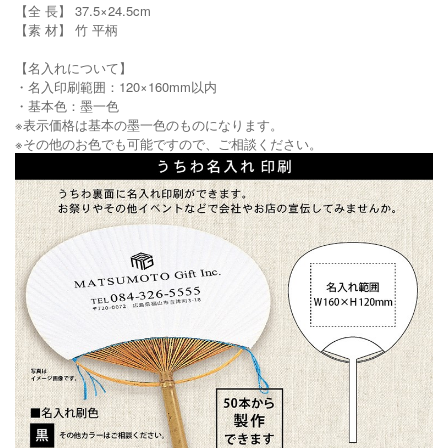
【全 長】 37.5×24.5cm
【素 材】 竹 平柄
【名入れについて】
・名入印刷範囲：120×160mm以内
・基本色：墨一色
※表示価格は基本の墨一色のものになります。
※その他のお色でも可能ですので、ご相談ください。