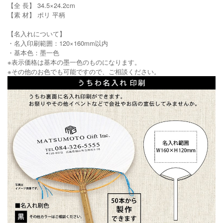
【全 長】 34.5×24.2cm
【素 材】 ポリ 平柄
【名入れについて】
・名入印刷範囲：120×160mm以内
・基本色：墨一色
※表示価格は基本の墨一色のものになります。
※その他のお色でも可能ですので、ご相談ください。