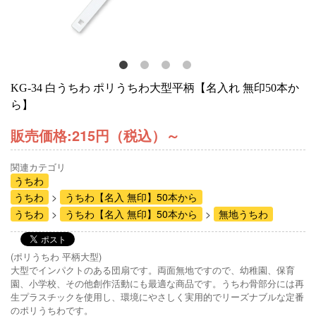
KG-34 白うちわ ポリうちわ大型平柄【名入れ 無印50本か
ら】
販売価格:
215円（税込）
～
関連カテゴリ
うちわ
うちわ
うちわ【名入 無印】50本から
うちわ
うちわ【名入 無印】50本から
無地うちわ
(ポリうちわ 平柄大型)
大型でインパクトのある団扇です。両面無地ですので、幼稚園、保育
園、小学校、その他創作活動にも最適な商品です。うちわ骨部分には再
生プラスチックを使用し、環境にやさしく実用的でリーズナブルな定番
のポリうちわです。