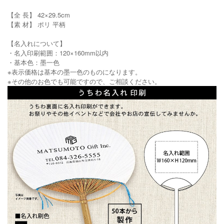
【全 長】 42×29.5cm
【素 材】 ポリ 平柄
【名入れについて】
・名入印刷範囲：120×160mm以内
・基本色：墨一色
※表示価格は基本の墨一色のものになります。
※その他のお色でも可能ですので、ご相談ください。