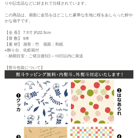
りや記念品などに好まれて仕様されています。
この商品は、扇面に金箔をほどこした豪華な生地に桜をあしらった鮮や
かな扇子です。
【全 長】 7.5寸 約22.5cm
【骨 数】 9本
【素 材】 扇骨：竹 扇面：和紙
※飾り台、化粧箱付
・納期目安：ご発注後5日～10日以内に発送
【熨斗包装について】