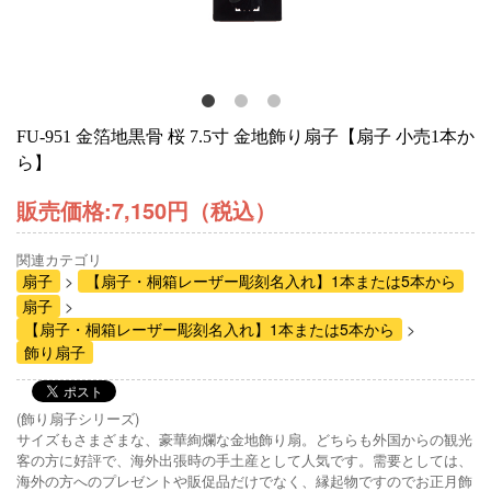
FU-951 金箔地黒骨 桜 7.5寸 金地飾り扇子【扇子 小売1本か
ら】
販売価格:
7,150円（税込）
関連カテゴリ
扇子
【扇子・桐箱レーザー彫刻名入れ】1本または5本から
扇子
【扇子・桐箱レーザー彫刻名入れ】1本または5本から
飾り扇子
(飾り扇子シリーズ)
サイズもさまざまな、豪華絢爛な金地飾り扇。どちらも外国からの観光
客の方に好評で、海外出張時の手土産として人気です。需要としては、
海外の方へのプレゼントや販促品だけでなく、縁起物ですのでお正月飾