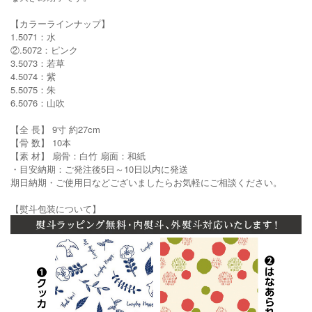
【カラーラインナップ】
1.5071：水
②.5072：ピンク
3.5073：若草
4.5074：紫
5.5075：朱
6.5076：山吹
【全 長】 9寸 約27cm
【骨 数】 10本
【素 材】 扇骨：白竹 扇面：和紙
・目安納期：ご発注後5日～10日以内に発送
期日納期・ご使用日などございましたらお気軽にご相談ください。
【熨斗包装について】