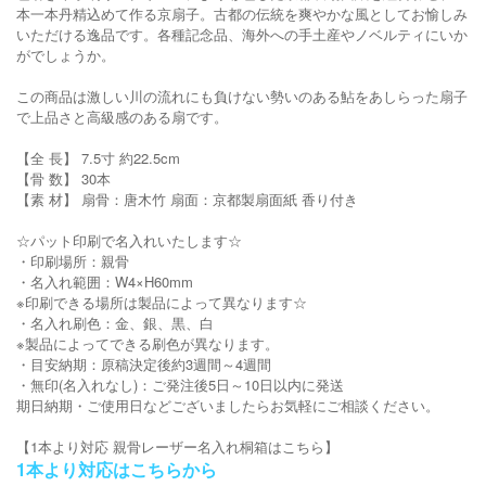
本一本丹精込めて作る京扇子。古都の伝統を爽やかな風としてお愉しみ
いただける逸品です。各種記念品、海外への手土産やノベルティにいか
がでしょうか。
この商品は激しい川の流れにも負けない勢いのある鮎をあしらった扇子
で上品さと高級感のある扇です。
【全 長】 7.5寸 約22.5cm
【骨 数】 30本
【素 材】 扇骨：唐木竹 扇面：京都製扇面紙 香り付き
☆パット印刷で名入れいたします☆
・印刷場所：親骨
・名入れ範囲：W4×H60mm
※印刷できる場所は製品によって異なります☆
・名入れ刷色：金、銀、黒、白
※製品によってできる刷色が異なります。
・目安納期：原稿決定後約3週間～4週間
・無印(名入れなし)：ご発注後5日～10日以内に発送
期日納期・ご使用日などございましたらお気軽にご相談ください。
【1本より対応 親骨レーザー名入れ桐箱はこちら】
1本より対応はこちらから