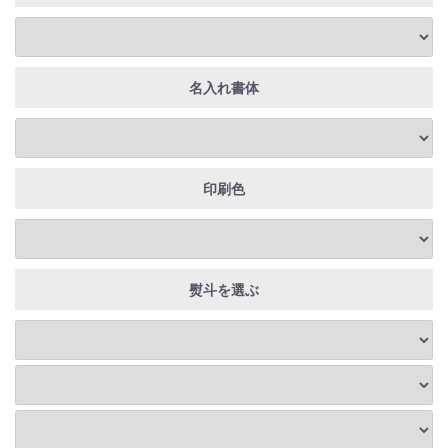
名入れ書体
印刷色
熨斗を選ぶ