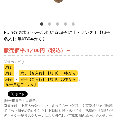
FU-535 唐木 紺パール地 鮎 京扇子 紳士・メンズ用【扇子
名入れ 無印30本から】
販売価格:
4,400円（税込）
～
関連カテゴリ
扇子
扇子
扇子【名入れ】【無印】30本から
扇子
扇子【名入れ】【無印】30本から
紳士用扇子 7.5寸
(紳士用扇子：京扇子)
京扇子は、上質の竹骨を用い、すべての仕上げ加工を京都及び周辺地域
で行った扇子のみに付けられる商標を得た逸品です。熟練の上絵職人が
色引きや手刷りスクリーンにより彩色した京都製扇面紙を組合わせ、一