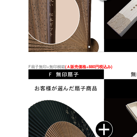
F扇子無印+無印桐箱
(Ａ販売価格+880円税込み)