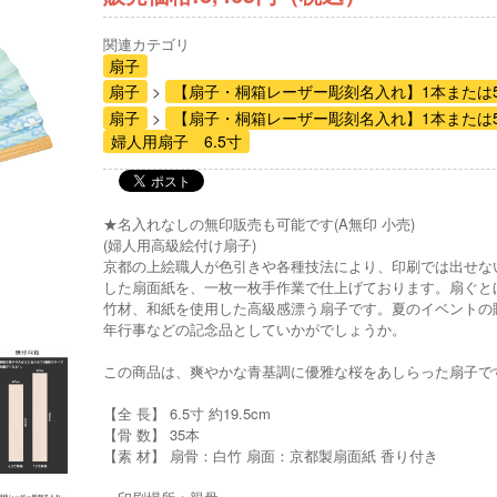
関連カテゴリ
扇子
扇子
【扇子・桐箱レーザー彫刻名入れ】1本または
扇子
【扇子・桐箱レーザー彫刻名入れ】1本または
婦人用扇子 6.5寸
★名入れなしの無印販売も可能です(A無印 小売)
(婦人用高級絵付け扇子)
京都の上絵職人が色引きや各種技法により、印刷では出せな
した扇面紙を、一枚一枚手作業で仕上げております。扇ぐと
竹材、和紙を使用した高級感漂う扇子です。夏のイベントの
年行事などの記念品としていかがでしょうか。
この商品は、爽やかな青基調に優雅な桜をあしらった扇子で
【全 長】 6.5寸 約19.5cm
【骨 数】 35本
【素 材】 扇骨：白竹 扇面：京都製扇面紙 香り付き