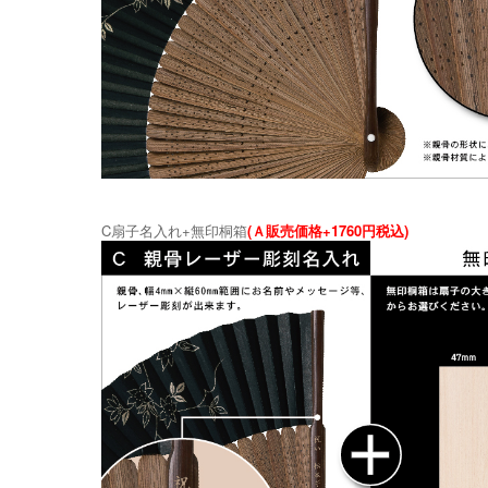
C扇子名入れ+無印桐箱
(Ａ販売価格+1760円税込)