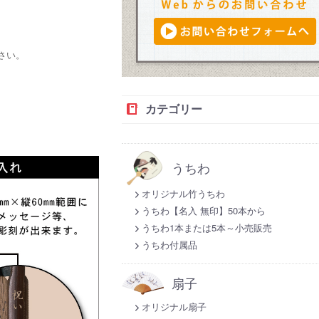
さい。
カテゴリー
うちわ
オリジナル竹うちわ
うちわ【名入 無印】50本から
うちわ1本または5本～小売販売
うちわ付属品
扇子
オリジナル扇子