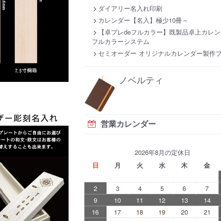
ダイアリー名入れ印刷
カレンダー【名入】極少10冊～
【卓プレdeフルカラー】既製品卓上カレン
フルカラーシステム
セミオーダー オリジナルカレンダー製作
ノベルティ
営業カレンダー
2026年8月の定休日
日
月
火
水
木
金
2
3
4
5
6
7
9
10
11
12
13
14
16
17
18
19
20
21