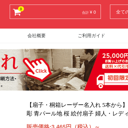
0
¥ 0
合計
会社概要
ご利用ガイド
【扇子・桐箱レーザー名入れ 5本から】FU
彫 青パール地 桜 絵付扇子 婦人・レデ
販売価格:
3,465円（税込）
～