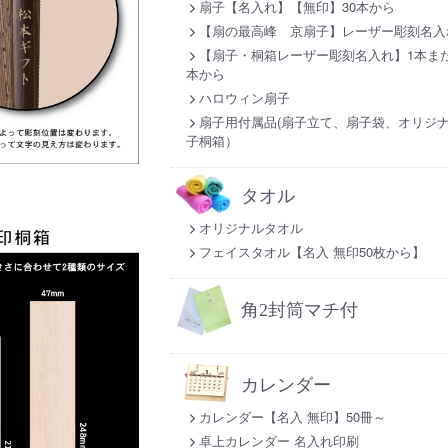
扇子【名入れ】【無印】30本から
【扇の最高峰 京扇子】レーザー彫刻名入
【扇子・桐箱レーザー彫刻名入れ】1本また
本から
ハロウィン扇子
扇子用付属品(扇子立て、扇子袋、オリジ
子桐箱）
タオル
オリジナルタオル
フェイスタオル【名入 無印50枚から】
角2封筒マチ付
カレンダー
カレンダー【名入 無印】50冊～
卓上カレンダー 名入れ印刷