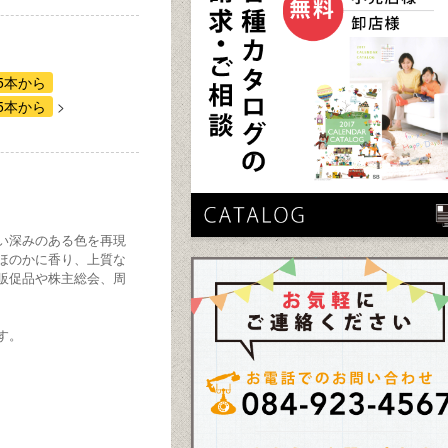
5本から
5本から
い深みのある色を再現
ほのかに香り、上質な
販促品や株主総会、周
す。