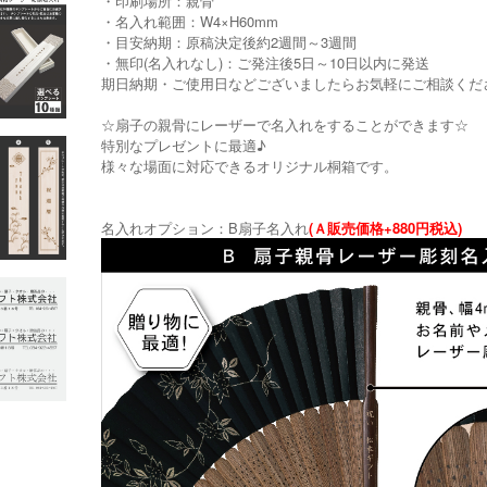
・印刷場所：親骨
・名入れ範囲：W4×H60mm
・目安納期：原稿決定後約2週間～3週間
・無印(名入れなし)：ご発注後5日～10日以内に発送
期日納期・ご使用日などございましたらお気軽にご相談くだ
☆扇子の親骨にレーザーで名入れをすることができます☆
特別なプレゼントに最適♪
様々な場面に対応できるオリジナル桐箱です。
名入れオプション：B扇子名入れ
(Ａ販売価格+880円税込)