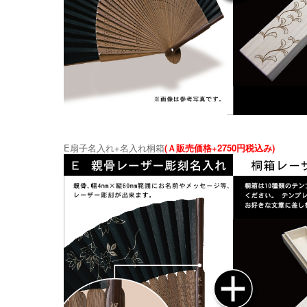
E扇子名入れ+名入れ桐箱
(Ａ販売価格+2750円税込み)