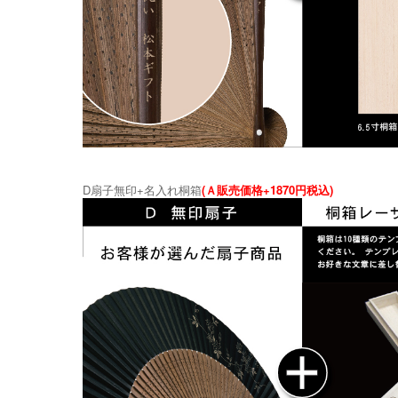
D扇子無印+名入れ桐箱
(Ａ販売価格+1870円税込)