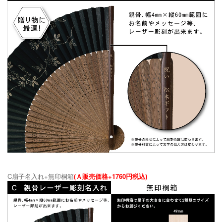
C扇子名入れ+無印桐箱
(Ａ販売価格+1760円税込)