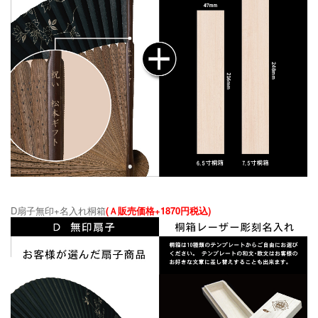
D扇子無印+名入れ桐箱
(Ａ販売価格+1870円税込)