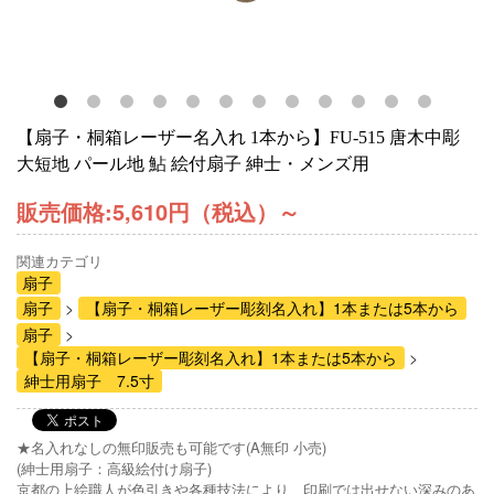
【扇子・桐箱レーザー名入れ 1本から】FU-515 唐木中彫
大短地 パール地 鮎 絵付扇子 紳士・メンズ用
販売価格:
5,610円（税込）
～
関連カテゴリ
扇子
扇子
【扇子・桐箱レーザー彫刻名入れ】1本または5本から
扇子
【扇子・桐箱レーザー彫刻名入れ】1本または5本から
紳士用扇子 7.5寸
★名入れなしの無印販売も可能です(A無印 小売)
(紳士用扇子：高級絵付け扇子)
京都の上絵職人が色引きや各種技法により、印刷では出せない深みのあ