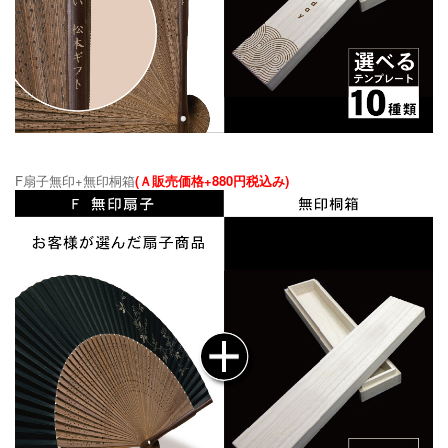
F扇子無印+無印桐箱
(Ａ販売価格+880円税込み)