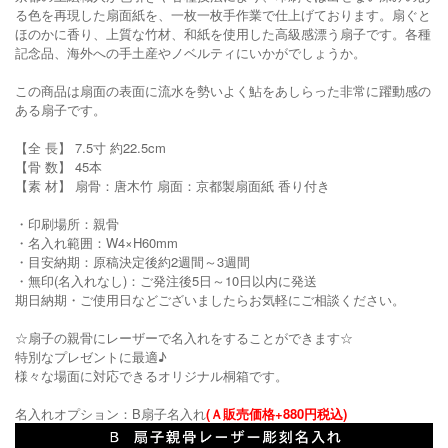
る色を再現した扇面紙を、一枚一枚手作業で仕上げております。扇ぐと
ほのかに香り、上質な竹材、和紙を使用した高級感漂う扇子です。各種
記念品、海外への手土産やノベルティにいかがでしょうか。
この商品は扇面の表面に流水を勢いよく鮎をあしらった非常に躍動感の
ある扇子です。
【全 長】 7.5寸 約22.5cm
【骨 数】 45本
【素 材】 扇骨：唐木竹 扇面：京都製扇面紙 香り付き
・印刷場所：親骨
・名入れ範囲：W4×H60mm
・目安納期：原稿決定後約2週間～3週間
・無印(名入れなし)：ご発注後5日～10日以内に発送
期日納期・ご使用日などございましたらお気軽にご相談ください。
☆扇子の親骨にレーザーで名入れをすることができます☆
特別なプレゼントに最適♪
様々な場面に対応できるオリジナル桐箱です。
名入れオプション：B扇子名入れ
(Ａ販売価格+880円税込)