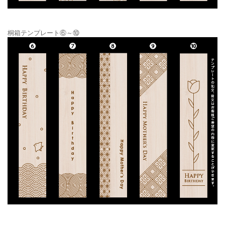
桐箱テンプレート⑥～⑩