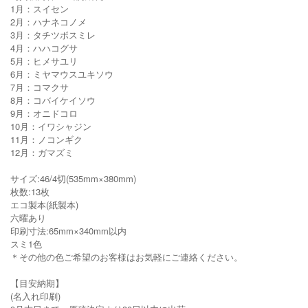
1月：スイセン
2月：ハナネコノメ
3月：タチツボスミレ
4月：ハハコグサ
5月：ヒメサユリ
6月：ミヤマウスユキソウ
7月：コマクサ
8月：コバイケイソウ
9月：オニドコロ
10月：イワシャジン
11月：ノコンギク
12月：ガマズミ
サイズ:46/4切(535mm×380mm)
枚数:13枚
エコ製本(紙製本)
六曜あり
印刷寸法:65mm×340mm以内
スミ1色
＊その他の色ご希望のお客様はお気軽にご連絡ください。
【目安納期】
(名入れ印刷)