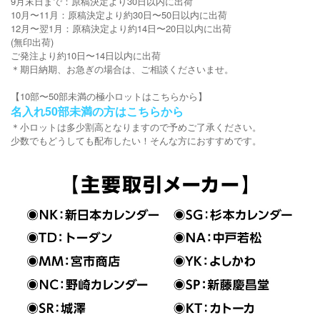
9月末日まで：原稿決定より30日以内に出荷
10月〜11月：原稿決定より約30日〜50日以内に出荷
12月〜翌1月：原稿決定より約14日〜20日以内に出荷
(無印出荷)
ご発注より約10日〜14日以内に出荷
＊期日納期、お急ぎの場合は、ご相談くださいませ。
【10部〜50部未満の極小ロットはこちらから】
名入れ50部未満の方はこちらから
＊小ロットは多少割高となりますので予めご了承ください。
少数でもどうしても配布したい！そんな方におすすめです。