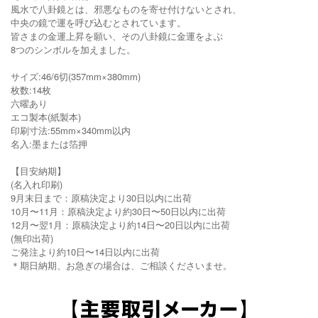
風水で八卦鏡とは、邪悪なものを寄せ付けないとされ、
中央の鏡で運を呼び込むとされています。
皆さまの金運上昇を願い、その八卦鏡に金運をよぶ
8つのシンボルを加えました。
サイズ:46/6切(357mm×380mm)
枚数:14枚
六曜あり
エコ製本(紙製本)
印刷寸法:55mm×340mm以内
名入:墨または箔押
【目安納期】
(名入れ印刷)
9月末日まで：原稿決定より30日以内に出荷
10月〜11月：原稿決定より約30日〜50日以内に出荷
12月〜翌1月：原稿決定より約14日〜20日以内に出荷
(無印出荷)
ご発注より約10日〜14日以内に出荷
＊期日納期、お急ぎの場合は、ご相談くださいませ。