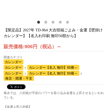
【限定品】2027年 TD-964 大吉招福ごよみ・金運【壁掛け
カレンダー】【名入れ印刷 無印50部から】
販売価格:
906円（税込）
～
関連カテゴリ
カレンダー
カレンダー
カレンダー【名入 無印】50冊～
カレンダー
カレンダー【名入 無印】50冊～
格言・開運・干支
風水では、八卦鏡が宇宙のパワーを取り込み金運を上昇させるといわれ
ている。
【金運上昇八卦鏡】