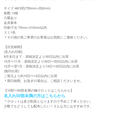
サイズ:46/3切(755mm×352mm)
枚数:13枚
六曜あり
金具製本
印刷寸法:70mm×310mm以内
スミ1色
＊その他の色ご希望のお客様はお気軽にご連絡ください。
【目安納期】
(名入れ印刷)
9月末日まで：原稿決定より30日以内に出荷
10月〜11月：原稿決定より30日〜50日以内に出荷
12月〜翌1月：原稿決定より14日〜20日以内に出荷
(無印出荷)
ご発注より約10日〜14日以内に出荷
＊期日納期、お急ぎの場合は、ご相談くださいませ。
【10部〜50部未満の極小ロットはこちらから】
名入れ50部未満の方はこちらから
＊小ロットは多少割高となりますので予めご了承ください。
少数でもどうしても配布したい！そんな方におすすめです。