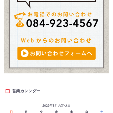
営業カレンダー
2026年8月の定休日
日
月
火
水
木
金
土