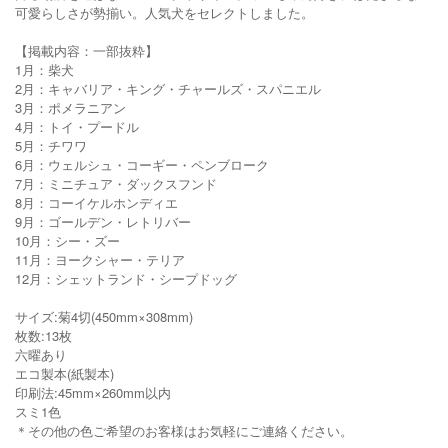
可愛らしさが勢揃い。人気犬をセレクトしました。
【掲載内容：一部抜粋】
1月：柴犬
2月：キャバリア・キング・チャールズ・スパニエル
3月：ポメラニアン
4月：トイ・プードル
5月：チワワ
6月：ウェルシュ・コーギー・ペンブローク
7月：ミニチュア・ダックスフンド
8月：コーイケルホンディエ
9月：ゴールデン・レトリバー
10月：シー・ズー
11月：ヨークシャー・テリア
12月：シェットランド・シープドッグ
サイズ:菊4切(450mm×308mm)
枚数:13枚
六曜あり
エコ製本(紙製本)
印刷法:45mm×260mm以内
スミ1色
＊その他の色ご希望のお客様はお気軽にご連絡ください。