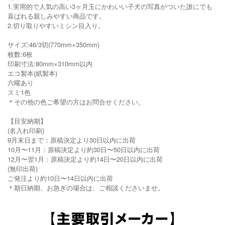
1.実用的で人気の高い3ヶ月玉にかわいい子犬の写真がついた誰にでも
喜ばれる親しみやすい商品です。
2.切り取りやすいミシン目入り。
サイズ:46/3切(770mm×350mm)
枚数:6枚
印刷寸法:80mm×310mm以内
エコ製本(紙製本)
六曜あり
スミ1色
＊その他の色ご希望の方はお問合せください。
【目安納期】
(名入れ印刷)
9月末日まで：原稿決定より30日以内に出荷
10月〜11月：原稿決定より約30日〜50日以内に出荷
12月〜翌1月：原稿決定より約14日〜20日以内に出荷
(無印出荷)
ご発注より約10日〜14日以内に出荷
＊期日納期、お急ぎの場合は、ご相談くださいませ。