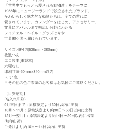
「世界中でもっとも愛される動物達」をテーマに、
1955年にニュージーランドで設立されたブランド。
かわいらしく魅力的な動物たちは、全ての世代に
愛されています。カレンダーをはじめ、アクセサリー、
文具にアパレルまで幅広い分野にわたる
レイチェル・ヘイル・グッズは今や
世界60ケ国へ届けられています。
サイズ:46/4切(535mm×380mm)
枚数:7枚
エコ製本(紙製本)
六曜なし
印刷寸法:60mm×340mm以内
スミ1色
＊その他の色ご希望のお客様はお気軽にご連絡ください。
【目安納期】
(名入れ印刷)
9月末日まで：原稿決定より30日以内に出荷
10月〜11月：原稿決定より約30日〜50日以内に出荷
12月〜翌1月：原稿決定より約14日〜20日以内に出荷
(無印出荷)
ご発注より約10日〜14日以内に出荷