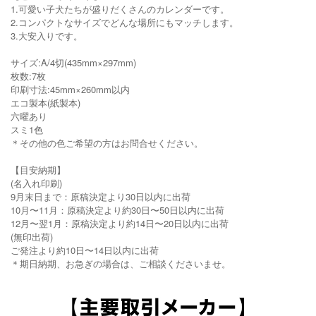
1.可愛い子犬たちが盛りだくさんのカレンダーです。
2.コンパクトなサイズでどんな場所にもマッチします。
3.大安入りです。
サイズ:A/4切(435mm×297mm)
枚数:7枚
印刷寸法:45mm×260mm以内
エコ製本(紙製本)
六曜あり
スミ1色
＊その他の色ご希望の方はお問合せください。
【目安納期】
(名入れ印刷)
9月末日まで：原稿決定より30日以内に出荷
10月〜11月：原稿決定より約30日〜50日以内に出荷
12月〜翌1月：原稿決定より約14日〜20日以内に出荷
(無印出荷)
ご発注より約10日〜14日以内に出荷
＊期日納期、お急ぎの場合は、ご相談くださいませ。