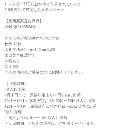
1.へッダー部分には年表が印刷されています。
2.6週表記で充実したメモスペース。
【実用新案登録商品】
登録 第3198524号
サイズ:46/4切(540mm×380mm)
枚数:13枚
印刷寸法:60mm×340mm以内
エコ製本(紙製本)
六曜あり
スミ1色
＊その他の色ご希望の方はお問合せください。
【目安納期】
(名入れ印刷)
9月末日まで：原稿決定より30日以内に出荷
10月〜11月：原稿決定より約30日〜50日以内に出荷
12月〜翌1月：原稿決定より約14日〜20日以内に出荷
(無印出荷)
ご発注より約10日〜14日以内に出荷
＊期日納期、お急ぎの場合は、ご相談くださいませ。