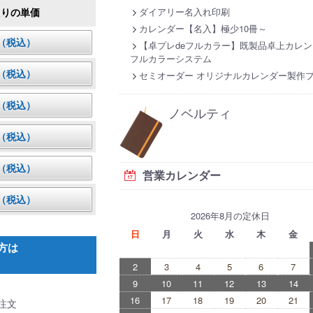
ダイアリー名入れ印刷
たりの単価
カレンダー【名入】極少10冊～
円（税込）
【卓プレdeフルカラー】既製品卓上カレン
フルカラーシステム
円（税込）
セミオーダー オリジナルカレンダー製作
円（税込）
ノベルティ
円（税込）
円（税込）
営業カレンダー
円（税込）
2026年8月の定休日
日
月
火
水
木
金
方は
2
3
4
5
6
7
9
10
11
12
13
14
16
17
18
19
20
21
注文