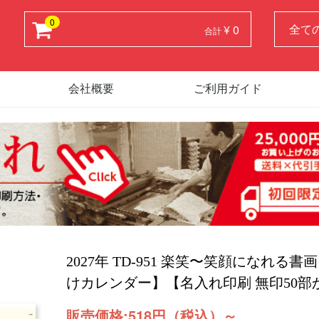
0
¥ 0
合計
会社概要
ご利用ガイド
2027年 TD-951 楽笑〜笑顔になれる
けカレンダー】【名入れ印刷 無印50部
販売価格:
518円（税込）
～