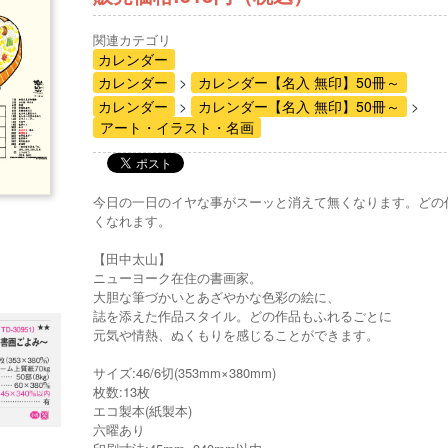
関連カテゴリ
カレンダー
カレンダー
カレンダー【名入 無印】50冊～
カレンダー
カレンダー【名入 無印】50冊～
アート・イラスト・名画
今日の一日のイヤな事がスーッと消えて無くなります。どの
くなれます。
【田中太山】
ニューヨーク在住の書画家。
大胆な筆づかいとあざやかな色彩の絵に、
誌を添えた作品スタイル。どの作品もふれるごとに
元気や情熱、ぬくもりを感じることができます。
サイズ:46/6切(353mm×380mm)
枚数:13枚
エコ製本(紙製本)
六曜あり