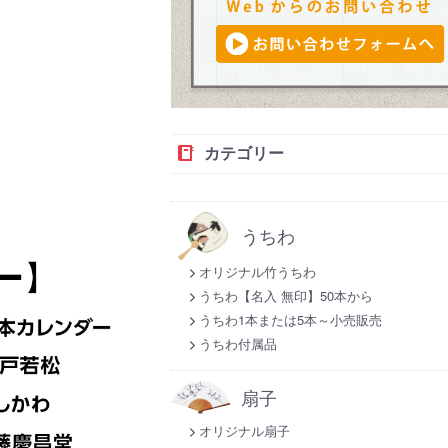
カテゴリー
うちわ
オリジナル竹うちわ
うちわ【名入 無印】50本から
うちわ1本または5本～小売販売
うちわ付属品
扇子
オリジナル扇子