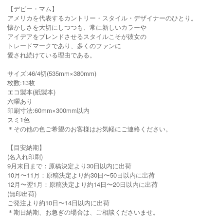
【デビー・マム】
アメリカを代表するカントリー・スタイル・デザイナーのひとり。
懐かしさを大切にしつつも、常に新しいカラーや
アイデアをブレンドさせるスタイルこそが彼女の
トレードマークであり、多くのファンに
愛され続けている理由である。
サイズ:46/4切(535mm×380mm)
枚数:13枚
エコ製本(紙製本)
六曜あり
印刷寸法:60mm×300mm以内
スミ1色
＊その他の色ご希望のお客様はお気軽にご連絡ください。
【目安納期】
(名入れ印刷)
9月末日まで：原稿決定より30日以内に出荷
10月〜11月：原稿決定より約30日〜50日以内に出荷
12月〜翌1月：原稿決定より約14日〜20日以内に出荷
(無印出荷)
ご発注より約10日〜14日以内に出荷
＊期日納期、お急ぎの場合は、ご相談くださいませ。