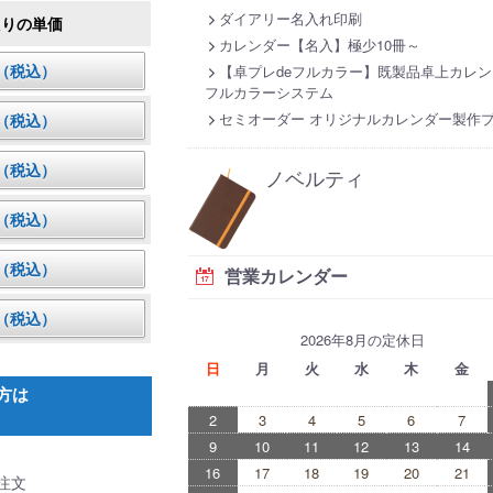
ダイアリー名入れ印刷
たりの単価
カレンダー【名入】極少10冊～
円（税込）
【卓プレdeフルカラー】既製品卓上カレン
フルカラーシステム
セミオーダー オリジナルカレンダー製作
円（税込）
円（税込）
ノベルティ
円（税込）
円（税込）
営業カレンダー
円（税込）
2026年8月の定休日
日
月
火
水
木
金
方は
2
3
4
5
6
7
9
10
11
12
13
14
16
17
18
19
20
21
注文