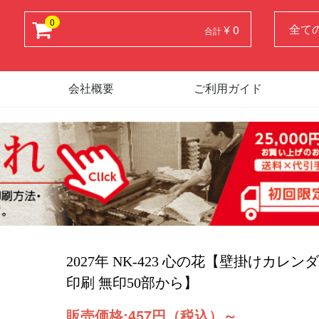
0
¥ 0
合計
会社概要
ご利用ガイド
2027年 NK-423 心の花【壁掛けカレ
印刷 無印50部から】
販売価格:
457円（税込）
～