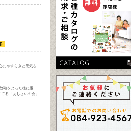
冊
心にやすらぎと元気を
、教鞭をとった後に退
育てる「あじさいの会」