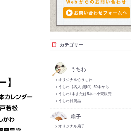
カテゴリー
うちわ
オリジナル竹うちわ
うちわ【名入 無印】50本から
うちわ1本または5本～小売販売
うちわ付属品
扇子
オリジナル扇子