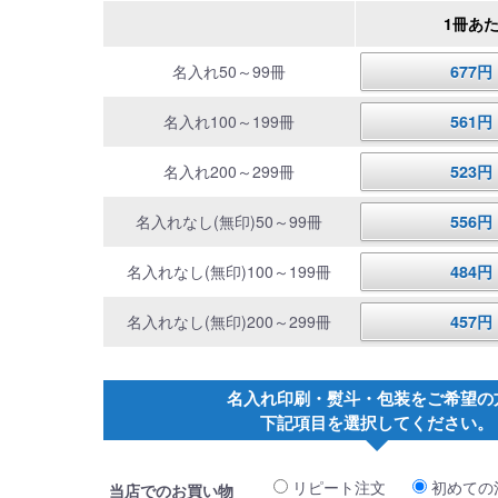
1冊あ
名入れ50～99冊
677
名入れ100～199冊
561
名入れ200～299冊
523
名入れなし(無印)50～99冊
556
名入れなし(無印)100～199冊
484
名入れなし(無印)200～299冊
457
名入れ印刷・熨斗・包装をご希望の
下記項目を選択してください。
リピート注文
初めての
当店でのお買い物