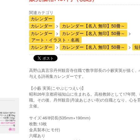
関連カテゴリ
カレンダー
カレンダー
カレンダー【名入 無印】50冊～
カレンダー
カレンダー【名入 無印】50冊～
アート・イラスト・名画
カレンダー
カレンダー【名入 無印】50冊～
短
高野山真言宗丹州観音寺住職で数学部長の小籔実英が描く、
与える詩画集カレンダーです。
【小藪 実英(こやぶじつえい)】
昭和26年京都府福知山に生まれる。高校教師として17年間
職。その後、丹州観音(丹波あじさい寺)の住職となり、心を
主催。
サイズ:46/8切長(535mm×190mm)
枚数:13枚
金具製本(ヒモ付)
六曜あり