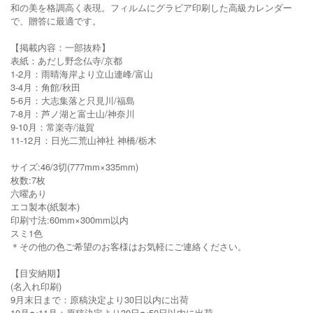
和の美を格調高く表現。フィルムにグラビア印刷した高級カレンダー
で、贈答に最適です。
【掲載内容：一部抜粋】
表紙：あだし野念仏寺/京都
1-2月：雨晴海岸より立山連峰/富山
3-4月：角館/秋田
5-6月：大志集落と只見川/福島
7-8月：芦ノ湖と富士山/神奈川
9-10月：常楽寺/滋賀
11-12月：日光二荒山神社 神橋/栃木
サイズ:46/3切(777mm×335mm)
枚数:7枚
六曜あり
エコ製本(紙製本)
印刷寸法:60mm×300mm以内
スミ1色
＊その他の色ご希望のお客様はお気軽にご連絡ください。
【目安納期】
(名入れ印刷)
9月末日まで：原稿決定より30日以内に出荷
10月〜11月：原稿決定より30日〜50日以内に出荷