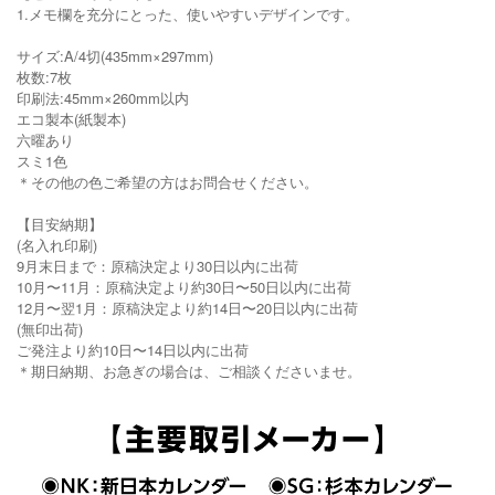
1.メモ欄を充分にとった、使いやすいデザインです。
サイズ:A/4切(435mm×297mm)
枚数:7枚
印刷法:45mm×260mm以内
エコ製本(紙製本)
六曜あり
スミ1色
＊その他の色ご希望の方はお問合せください。
【目安納期】
(名入れ印刷)
9月末日まで：原稿決定より30日以内に出荷
10月〜11月：原稿決定より約30日〜50日以内に出荷
12月〜翌1月：原稿決定より約14日〜20日以内に出荷
(無印出荷)
ご発注より約10日〜14日以内に出荷
＊期日納期、お急ぎの場合は、ご相談くださいませ。