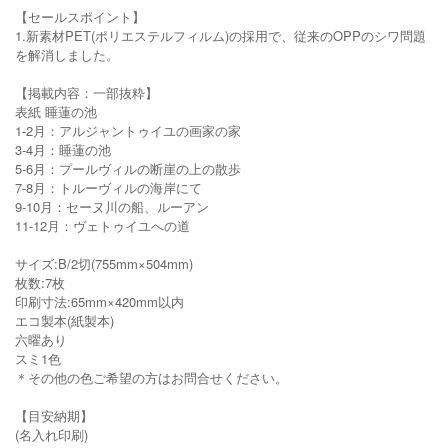
【セールスポイント】
1.新素材PET(ポリエステルフィルム)の採用で、従来のOPPのシワ問題
を解消しました。
【掲載内容：一部抜粋】
表紙 睡蓮の池
1-2月：アルジャントゥイユの画家の家
3-4月：睡蓮の池
5-6月：プールヴィルの断崖の上の散歩
7-8月：トルーヴィルの海岸にて
9-10月：セーヌ川の船、ルーアン
11-12月：ヴェトゥイユへの道
サイズ:B/2切(755mm×504mm)
枚数:7枚
印刷寸法:65mm×420mm以内
エコ製本(紙製本)
六曜あり
スミ1色
＊その他の色ご希望の方はお問合せください。
【目安納期】
(名入れ印刷)