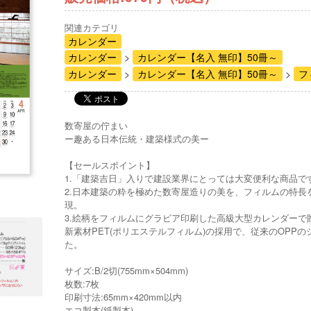
関連カテゴリ
カレンダー
カレンダー
カレンダー【名入 無印】50冊～
カレンダー
カレンダー【名入 無印】50冊～
フ
数寄屋の佇まい
ー趣ある日本伝統・建築様式の美ー
【セールスポイント】
1.「建築吉日」入りで建設業界にとっては大変便利な商品で
2.日本建築の粋を極めた数寄屋造りの美を、フィルムの特長
現。
3.絵柄をフィルムにグラビア印刷した高級大型カレンダーで
新素材PET(ポリエステルフィルム)の採用で、従来のOPP
た。
サイズ:B/2切(755mm×504mm)
枚数:7枚
印刷寸法:65mm×420mm以内
エコ製本(紙製本)