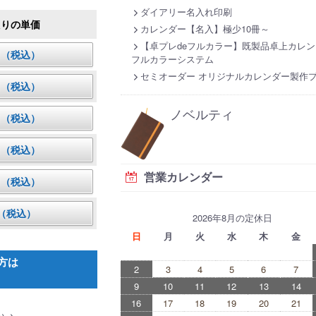
ダイアリー名入れ印刷
たりの単価
カレンダー【名入】極少10冊～
【卓プレdeフルカラー】既製品卓上カレン
7円（税込）
フルカラーシステム
セミオーダー オリジナルカレンダー製作
4円（税込）
ノベルティ
0円（税込）
4円（税込）
営業カレンダー
3円（税込）
円（税込）
2026年8月の定休日
日
月
火
水
木
金
方は
2
3
4
5
6
7
9
10
11
12
13
14
16
17
18
19
20
21