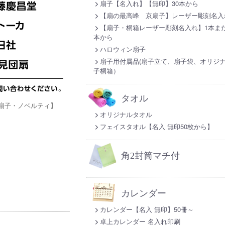
扇子【名入れ】【無印】30本から
【扇の最高峰 京扇子】レーザー彫刻名入
【扇子・桐箱レーザー彫刻名入れ】1本また
本から
ハロウィン扇子
扇子用付属品(扇子立て、扇子袋、オリジ
子桐箱）
タオル
扇子・ノベルティ】
オリジナルタオル
フェイスタオル【名入 無印50枚から】
角2封筒マチ付
カレンダー
カレンダー【名入 無印】50冊～
卓上カレンダー 名入れ印刷