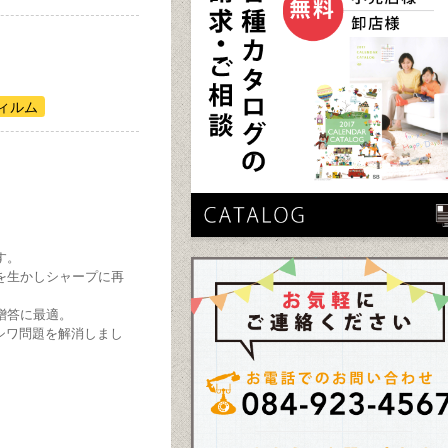
ィルム
す。
を生かしシャープに再
贈答に最適。
のシワ問題を解消しまし