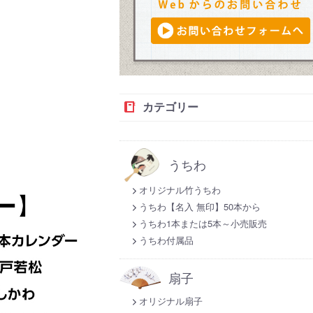
カテゴリー
うちわ
オリジナル竹うちわ
うちわ【名入 無印】50本から
うちわ1本または5本～小売販売
うちわ付属品
扇子
オリジナル扇子