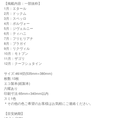
【掲載内容：一部抜粋】
1月：エタール
2月：ドックム
3月：スペッロ
4月：ポルヴォー
5月：ジヴェルニー
6月：ティハニ
7月：フリヒリアナ
8月：ブラガイ
9月：リクヴィル
10月：モトブン
11月：ザゴリ
12月：クーフシュタイン
サイズ:46/4切(535mm×380mm)
枚数:13枚
エコ製本(紙製本)
六曜あり
印刷寸法:65mm×340mm以内
スミ1色
＊その他の色ご希望のお客様はお気軽にご連絡ください。
【目安納期】