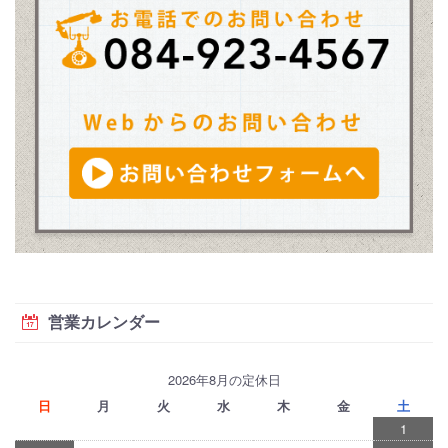
営業カレンダー
2026年8月の定休日
日
月
火
水
木
金
土
1