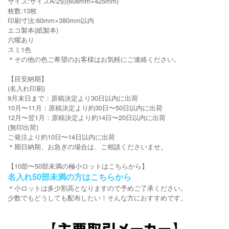
サイズ:サイズA/2切(608mm×425mm)
枚数:13枚
印刷寸法:60mm×380mm以内
エコ製本(紙製本)
六曜あり
スミ1色
＊その他の色ご希望のお客様はお気軽にご連絡ください。
【目安納期】
(名入れ印刷)
9月末日まで：原稿決定より30日以内に出荷
10月〜11月：原稿決定より約30日〜50日以内に出荷
12月〜翌1月：原稿決定より約14日〜20日以内に出荷
(無印出荷)
ご発注より約10日〜14日以内に出荷
＊期日納期、お急ぎの場合は、ご相談くださいませ。
【10部〜50部未満の極小ロットはこちらから】
名入れ50部未満の方はこちらから
＊小ロットは多少割高となりますので予めご了承ください。
少数でもどうしても配布したい！そんな方におすすめです。