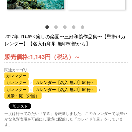
2027年 TD-653 癒しの楽園〜三好和義作品集〜【壁掛けカ
レンダー】【名入れ印刷 無印50部から】
販売価格:
1,143円（税込）
～
関連カテゴリ
カレンダー
カレンダー
カレンダー【名入 無印】50冊～
カレンダー
カレンダー【名入 無印】50冊～
風景・庭（外国）
一度は行ってみたい「楽園」を厳選しました。このカレンダーでは鮮や
かな色彩表現を可能にし環境に配慮した「カレイド印刷」をしていま
す。