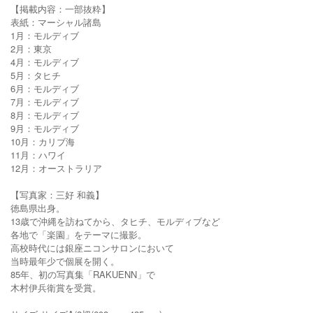
【掲載内容：一部抜粋】
表紙：マーシャル諸島
1月：モルディブ
2月：東京
4月：モルディブ
5月：タヒチ
6月：モルディブ
7月：モルディブ
8月：モルディブ
9月：モルディブ
10月：カリブ海
11月：ハワイ
12月：オーストラリア
【写真家：三好 和義】
徳島県出身。
13歳で沖縄を訪ねてから、タヒチ、モルディブなど
各地で「楽園」をテーマに撮影。
高校時代には銀座ニコンサロンにおいて
当時最年少で個展を開く。
85年、初の写真集「RAKUENN」で
木村伊兵衛賞を受賞。