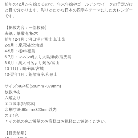
前年の12月から始まるので、年末年始やゴールデンウイークの予定がひ
と目で分かります。彩りゆたかな日本の四季をテーマにしたカレンダー
です。
【掲載内容：一部抜粋】
表紙：華厳滝/栃木
前年12-1月：河口湖と富士山/山梨
2-3月：摩周湖/北海道
4-5月：桜峠/福島
6-7月：マネン崎より大島海峡/鹿児島
8-9月：奥大日岳より剱岳/富山
10-11月：鳴子峡/宮城
12-翌年1月：荒船海岸/和歌山
サイズ:46/4切(538mm×379mm)
枚数:8枚
六曜あり
エコ製本(紙製本)
印刷寸法:60mm×320mm以内
スミ1色
＊その他の色ご希望のお客様はお気軽にご連絡ください。
【目安納期】