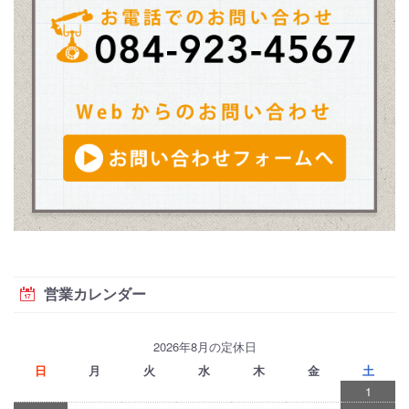
営業カレンダー
2026年8月の定休日
日
月
火
水
木
金
土
1