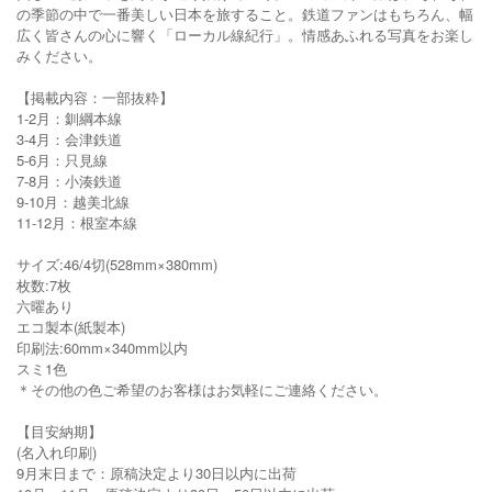
の季節の中で一番美しい日本を旅すること。鉄道ファンはもちろん、幅
広く皆さんの心に響く「ローカル線紀行」。情感あふれる写真をお楽し
みください。
【掲載内容：一部抜粋】
1-2月：釧綱本線
3-4月：会津鉄道
5-6月：只見線
7-8月：小湊鉄道
9-10月：越美北線
11-12月：根室本線
サイズ:46/4切(528mm×380mm)
枚数:7枚
六曜あり
エコ製本(紙製本)
印刷法:60mm×340mm以内
スミ1色
＊その他の色ご希望のお客様はお気軽にご連絡ください。
【目安納期】
(名入れ印刷)
9月末日まで：原稿決定より30日以内に出荷