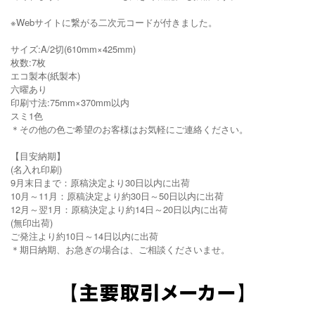
※Webサイトに繋がる二次元コードが付きました。
サイズ:A/2切(610mm×425mm)
枚数:7枚
エコ製本(紙製本)
六曜あり
印刷寸法:75mm×370mm以内
スミ1色
＊その他の色ご希望のお客様はお気軽にご連絡ください。
【目安納期】
(名入れ印刷)
9月末日まで：原稿決定より30日以内に出荷
10月～11月：原稿決定より約30日～50日以内に出荷
12月～翌1月：原稿決定より約14日～20日以内に出荷
(無印出荷)
ご発注より約10日～14日以内に出荷
＊期日納期、お急ぎの場合は、ご相談くださいませ。