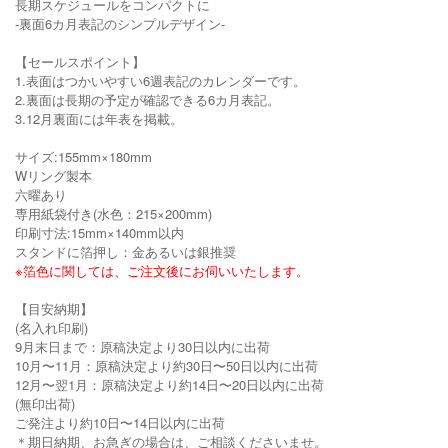
長期スケジュールをコンパクトに
-裏面6カ月表記のシンプルデザイン-
【セールスポイント】
1.表面はつかいやすい6週表記のカレンダーです。
2.裏面は長期の予定が確認できる6カ月表記。
3.12月裏面には年表を掲載。
サイズ:155mm×180mm
Wリング製本
六曜あり
専用紙袋付き(水色：215×200mm)
印刷寸法:15mm×140mm以内
スタンドに箔押し：金あるいは銀推奨
※箔色に関しては、ご注文後にお伺いいたします。
【目安納期】
(名入れ印刷)
9月末日まで：原稿決定より30日以内に出荷
10月〜11月：原稿決定より約30日〜50日以内に出荷
12月〜翌1月：原稿決定より約14日〜20日以内に出荷
(無印出荷)
ご発注より約10日〜14日以内に出荷
＊期日納期、お急ぎの場合は、ご相談くださいませ。