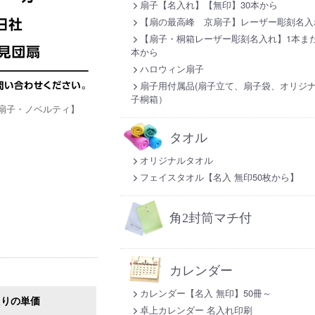
扇子【名入れ】【無印】30本から
【扇の最高峰 京扇子】レーザー彫刻名入
【扇子・桐箱レーザー彫刻名入れ】1本また
本から
ハロウィン扇子
扇子用付属品(扇子立て、扇子袋、オリジ
子桐箱）
扇子・ノベルティ】
タオル
オリジナルタオル
フェイスタオル【名入 無印50枚から】
角2封筒マチ付
カレンダー
カレンダー【名入 無印】50冊～
たりの単価
卓上カレンダー 名入れ印刷