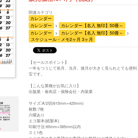
関連カテゴリ
カレンダー
カレンダー
カレンダー【名入 無印】50冊～
カレンダー
カレンダー【名入 無印】50冊～
スケジュール・メモ2ヶ月 3ヶ月
【セールスポイント】
一年をつうじて前月、当月、後月が大きく見られとても便利
宝です。
【こんな業種がお気に入り】
出版業・食肉店・保険会社・内装業
サイズ:A/2切(615mm×425mm)
枚数:7枚
六曜あり
エコ製本(紙製本)
印刷寸法:65mm×385mm以内
スミ1色