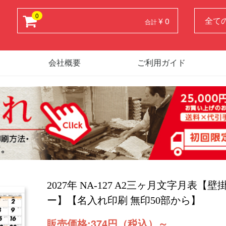
0
¥ 0
合計
会社概要
ご利用ガイド
2027年 NA-127 A2三ヶ月文字月表【
ー】【名入れ印刷 無印50部から】
販売価格:
374円（税込）
～