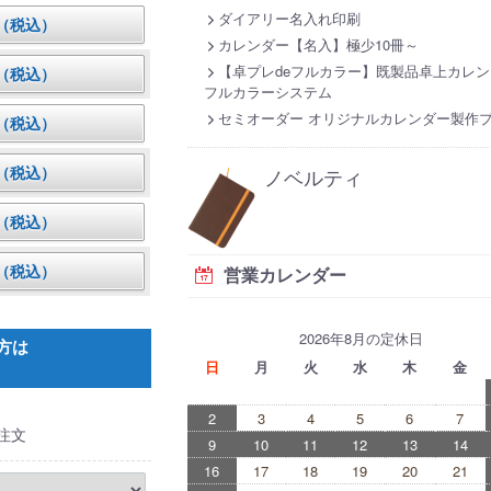
ダイアリー名入れ印刷
円（税込）
カレンダー【名入】極少10冊～
【卓プレdeフルカラー】既製品卓上カレン
円（税込）
フルカラーシステム
セミオーダー オリジナルカレンダー製作
円（税込）
円（税込）
ノベルティ
円（税込）
円（税込）
営業カレンダー
2026年8月の定休日
方は
日
月
火
水
木
金
2
3
4
5
6
7
注文
9
10
11
12
13
14
16
17
18
19
20
21