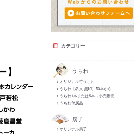
カテゴリー
うちわ
オリジナル竹うちわ
うちわ【名入 無印】50本から
うちわ1本または5本～小売販売
うちわ付属品
扇子
オリジナル扇子