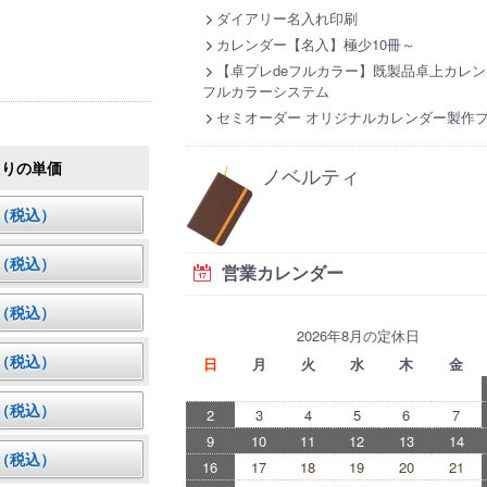
ダイアリー名入れ印刷
カレンダー【名入】極少10冊～
【卓プレdeフルカラー】既製品卓上カレン
フルカラーシステム
セミオーダー オリジナルカレンダー製作
たりの単価
ノベルティ
円（税込）
円（税込）
営業カレンダー
円（税込）
2026年8月の定休日
円（税込）
日
月
火
水
木
金
円（税込）
2
3
4
5
6
7
9
10
11
12
13
14
円（税込）
16
17
18
19
20
21