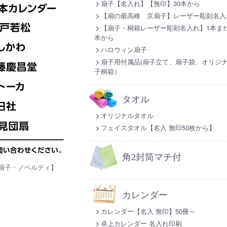
扇子【名入れ】【無印】30本から
【扇の最高峰 京扇子】レーザー彫刻名入
【扇子・桐箱レーザー彫刻名入れ】1本また
本から
ハロウィン扇子
扇子用付属品(扇子立て、扇子袋、オリジ
子桐箱）
タオル
オリジナルタオル
フェイスタオル【名入 無印50枚から】
角2封筒マチ付
扇子・ノベルティ】
カレンダー
カレンダー【名入 無印】50冊～
卓上カレンダー 名入れ印刷