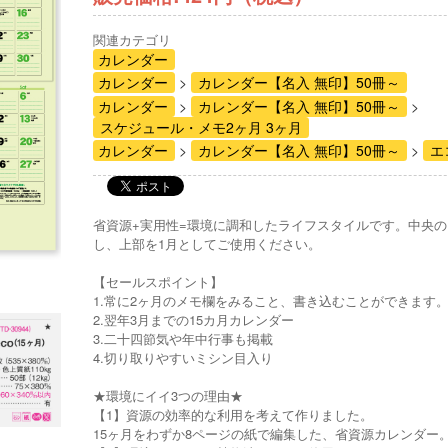
関連カテゴリ
カレンダー
カレンダー
カレンダー【名入 無印】50冊～
カレンダー
カレンダー【名入 無印】50冊～
スケジュール・メモ2ヶ月 3ヶ月
カレンダー
カレンダー【名入 無印】50冊～
エ
省資源+実用性=環境に調和したライフスタイルです。中央
し、上部を1月としてご使用ください。
【セールスポイント】
1.常に2ヶ月のメモ欄をみること、書き込むことができます
2.翌年3月までの15カ月カレンダー
3.二十四節気や年中行事も掲載
4.切り取りやすいミシン目入り
★環境にイイ3つの理由★
【1】資源の効率的な利用を考えて作りました。
15ヶ月をわずか8ページの紙で編集した、省資源カレンダー