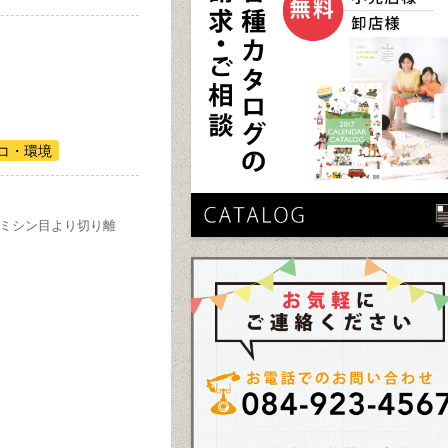
コ・環境
のミシン目より切り離
。
。