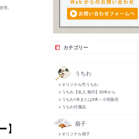
を使用。
カテゴリー
うちわ
オリジナル竹うちわ
うちわ【名入 無印】50本から
うちわ1本または5本～小売販売
うちわ付属品
扇子
オリジナル扇子