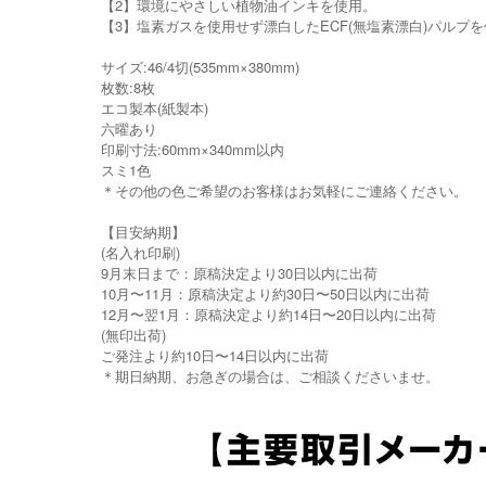
【2】環境にやさしい植物油インキを使用。
【3】塩素ガスを使用せず漂白したECF(無塩素漂白)パルプ
サイズ:46/4切(535mm×380mm)
枚数:8枚
エコ製本(紙製本)
六曜あり
印刷寸法:60mm×340mm以内
スミ1色
＊その他の色ご希望のお客様はお気軽にご連絡ください。
【目安納期】
(名入れ印刷)
9月末日まで：原稿決定より30日以内に出荷
10月〜11月：原稿決定より約30日〜50日以内に出荷
12月〜翌1月：原稿決定より約14日〜20日以内に出荷
(無印出荷)
ご発注より約10日〜14日以内に出荷
＊期日納期、お急ぎの場合は、ご相談くださいませ。