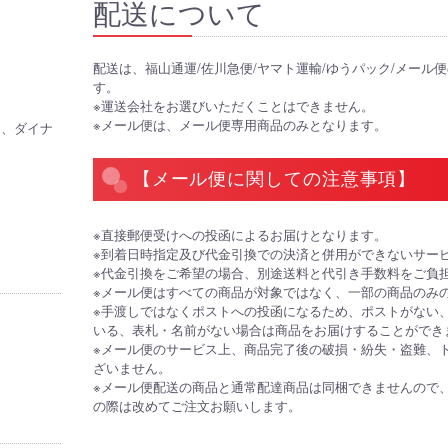
配送について
配送は、福山通運/佐川急便/ヤマト運輸/ゆうパック/メール
す。
※運送会社をお選びいただくことはできません。
※メール便は、メール便専用商品のみとなります。
CB、ダイナ
【メール便に関しての注意事項】
※直接郵便受けへの投函によるお届けとなります。
※到着日時指定及び代金引換での決済と併用ができないサー
※代金引換をご希望の場合、別途送料と代引き手数料をご負
※メール便はすべての商品が対象ではなく、一部の商品のみ
※手渡しではなくポストへの投函になるため、ポストがない
いる、表札・名前がない場合は商品をお届けすることができ
※メール便のサービス上、商品完了後の破損・紛失・盗難、
ざいません。
※メール便配送の商品と通常配達商品は同梱できませんので
の際は改めてご注文お願いします。