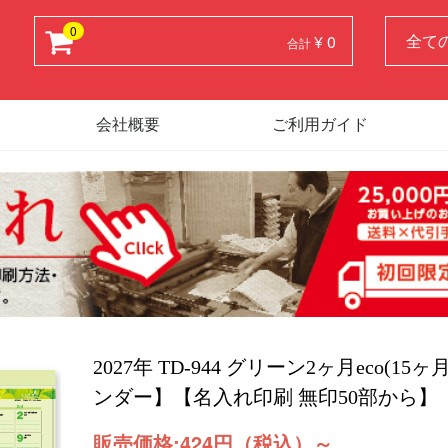
0
¥ 0
合計
会社概要
ご利用ガイド
2027年 TD-944 グリーン2ヶ月eco(1
ンダー】【名入れ印刷 無印50部から】
販売価格:
424円（税込）
～