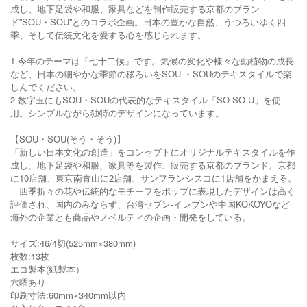
成し、地下足袋や和服、家具などを制作販売する京都のブラン
ド”SOU・SOU”とのコラボ企画。日本の豊かな自然、うつろいゆく四
季、そして伝統文化を愛する心を感じられます。
1.今年のテーマは「七十二候」です。気候の変化や様々な動植物の成長
など、日本の細やかな季節の移ろいをSOU ・SOUのテキスタイルで楽
しんでください。
2.数字玉にもSOU・SOUの代表的なテキスタイル「SO-SO-U」を使
用。シンプルながら独特のデザインになっています。
【SOU・SOU(そう・そう)】
「新しい日本文化の創造」をコンセプトにオリジナルテキスタイルを作
成し、地下足袋や和服、家具等を製作、販売する京都のブランド。京都
に10店舗、東京南青山に2店舗、サンフランシスコに1店舗をかまえる。
四季折々の花や伝統的なモチーフをポップに表現したデザインは高く
評価され、国内のみならず、台湾セブン-イレブンや中国KOKOYOなど
海外の企業とも商品やノベルティの企画・開発をしている。
サイズ:46/4切(525mm×380mm)
枚数:13枚
エコ製本(紙製本）
六曜あり
印刷寸法:60mm×340mm以内