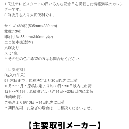
1.民法テレビスタートの日いろんな記念日を掲載した情報満載のカレン
ダーです。
2.前後月も入り大変便利です。
サイズ:46/4切(535mm×380mm)
枚数:13枚
印刷寸法:55mm×340mm以内
エコ製本(紙製本)
六曜あり
スミ1色
＊その他の色ご希望の方はお問合せください。
【目安納期】
(名入れ印刷)
9月末日まで：原稿決定より30日以内に出荷
10月〜11月：原稿決定より約30日〜50日以内に出荷
12月〜翌1月：原稿決定より約14日〜20日以内に出荷
(無印出荷)
ご発注より約10日〜14日以内に出荷
＊期日納期、お急ぎの場合は、ご相談くださいませ。