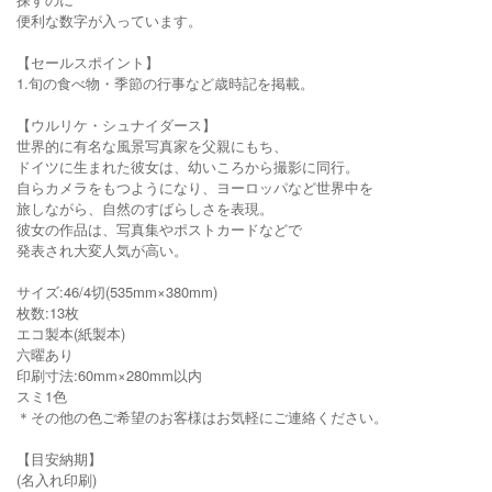
便利な数字が入っています。
【セールスポイント】
1.旬の食べ物・季節の行事など歳時記を掲載。
【ウルリケ・シュナイダース】
世界的に有名な風景写真家を父親にもち、
ドイツに生まれた彼女は、幼いころから撮影に同行。
自らカメラをもつようになり、ヨーロッパなど世界中を
旅しながら、自然のすばらしさを表現。
彼女の作品は、写真集やポストカードなどで
発表され大変人気が高い。
サイズ:46/4切(535mm×380mm)
枚数:13枚
エコ製本(紙製本)
六曜あり
印刷寸法:60mm×280mm以内
スミ1色
＊その他の色ご希望のお客様はお気軽にご連絡ください。
【目安納期】
(名入れ印刷)