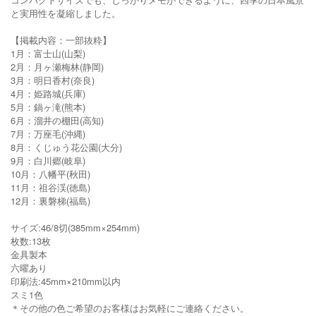
と実用性を凝縮しました。
【掲載内容：一部抜粋】
1月：富士山(山梨)
2月：月ヶ瀬梅林(静岡)
3月：明日香村(奈良)
4月：姫路城(兵庫)
5月：鍋ヶ滝(熊本)
6月：溜井の棚田(高知)
7月：万座毛(沖縄)
8月：くじゅう花公園(大分)
9月：白川郷(岐阜)
10月：八幡平(秋田)
11月：祖谷渓(徳島)
12月：裏磐梯(福島)
サイズ:46/8切(385mm×254mm)
枚数:13枚
金具製本
六曜あり
印刷法:45mm×210mm以内
スミ1色
＊その他の色ご希望のお客様はお気軽にご連絡ください。