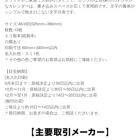
なカレンダーは、書き込みスペースが広くて実用的です。文字の書体が
シンプルで飽きのこない文字月表です。
サイズ:46/4切(525mm×380mm)
枚数:13枚
エコ製本(紙製本)
六曜あり
印刷寸法:60mm×340mm以内
名入れ色：スミ1色
＊その他の色ご希望のお客様はお気軽にご連絡ください。
【目安納期】
(名入れ印刷)
9月末日まで：原稿決定より30日以内に出荷
10月〜11月：原稿決定より30日〜50日以内に出荷
12月〜翌1月：原稿決定より14日〜20日以内に出荷
(無印出荷)
ご発注より約10日〜14日以内に出荷
＊期日納期、お急ぎの場合は、ご相談くださいませ。