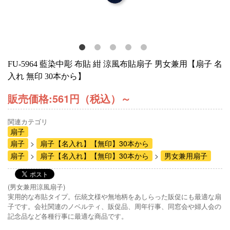
FU-5964 藍染中彫 布貼 紺 涼風布貼扇子 男女兼用【扇子 名
入れ 無印 30本から】
販売価格:
561円（税込）
～
関連カテゴリ
扇子
扇子
扇子【名入れ】【無印】30本から
扇子
扇子【名入れ】【無印】30本から
男女兼用扇子
(男女兼用涼風扇子)
実用的な布貼タイプ。伝統文様や無地柄をあしらった販促にも最適な扇
子です。会社関連のノベルティ、販促品、周年行事、同窓会や婦人会の
記念品など各種行事に最適な商品です。