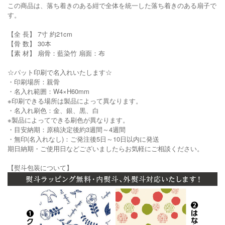
この商品は、落ち着きのある紺で全体を統一した落ち着きのある扇子で
す。
【全 長】 7寸 約21cm
【骨 数】 30本
【素 材】 扇骨：藍染竹 扇面：布
☆パット印刷で名入れいたします☆
・印刷場所：親骨
・名入れ範囲：W4×H60mm
※印刷できる場所は製品によって異なります。
・名入れ刷色：金、銀、黒、白
※製品によってできる刷色が異なります。
・目安納期：原稿決定後約3週間～4週間
・無印(名入れなし)：ご発注後5日～10日以内に発送
期日納期・ご使用日などございましたらお気軽にご相談ください。
【熨斗包装について】