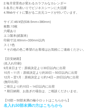
2.毎月背景色が変わるカラフルなカレンダー
3.各月に年表いりでビジネスシーンに大活躍
4.Webサイトに繋がる二次元コードが付いています。
サイズ:46/4切(538.5mm×380mm)
枚数:13枚
六曜あり
エコ製本(紙製本)
印刷寸法:60mm×330mm以内
スミ1色
＊その他の色ご希望のお客様はお気軽にご連絡ください。
【目安納期】
(名入れ印刷)
9月末日まで：原稿決定より30日以内に出荷
10月～11月：原稿決定より約30日～50日以内に出荷
12月～翌1月：原稿決定より約14日～20日以内に出荷
(無印出荷)
ご発注より約10日～14日以内に出荷
＊期日納期、お急ぎの場合は、ご相談くださいませ。
【10部～50部未満の極小ロットはこちらから】
名入れ50部未満の方はこちらから