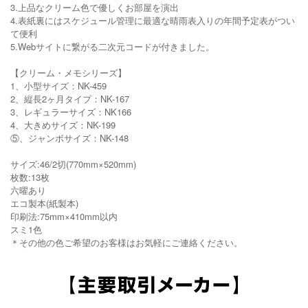
3.上品なクリーム色で優しくお部屋を演出
4.表紙裏にはスケジュール管理に最適な晴雨表入りの年間予定表がつい
て便利
5.Webサイトに繋がる二次元コードが付きました。
【クリーム・メモシリーズ】
1、小型サイズ：NK-459
2、縦長2ヶ月タイプ：NK-167
3、レギュラーサイズ：NK166
4、大きめサイズ：NK-199
⑤、ジャンボサイズ：NK-148
サイズ:46/2切(770mm×520mm)
枚数:13枚
六曜あり
エコ製本(紙製本)
印刷法:75mm×410mm以内
スミ1色
＊その他の色ご希望のお客様はお気軽にご連絡ください。